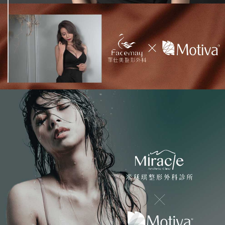
米
秝
琪
整
形
外
科
診
所