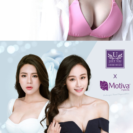
佳
思
優
整
形
外
科
診
所