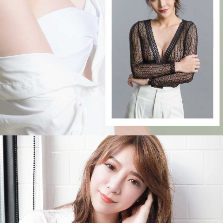
尚
行
美
健
康
聯
合
診