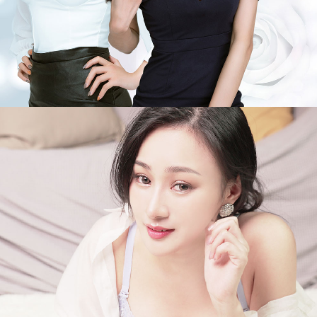
元
和
雅
診
所