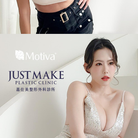
嘉
仕
美
整
形
外
科
診
所