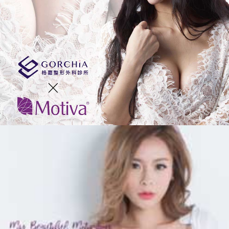
雅
丰
時
尚
診
所