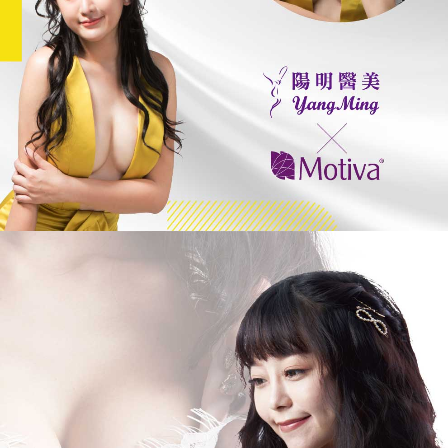
格
嘉
整
形
外
科
診
所