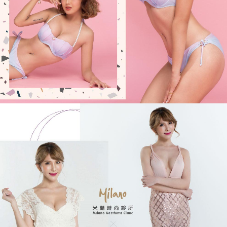
米
蘭
時
尚
診
所