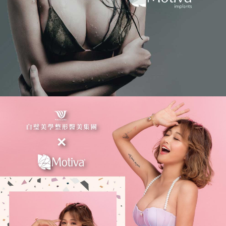
白
璧
美
學
整
形
醫
美
集
團