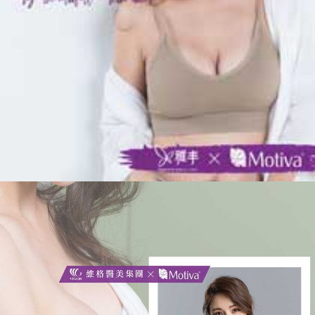
維
格
醫
美
集
團