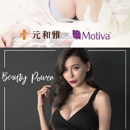
菲
仕
美
整
形
外
科
診
所