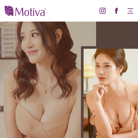
Motiva
群
Motiva
英
女
女
整
力
力
形
外
科
診
所