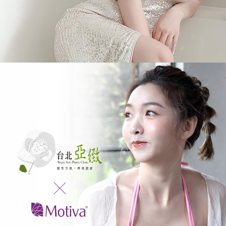
亞
緻
整
形
外
科