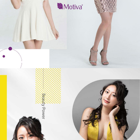
陽
明
醫
美
診
所