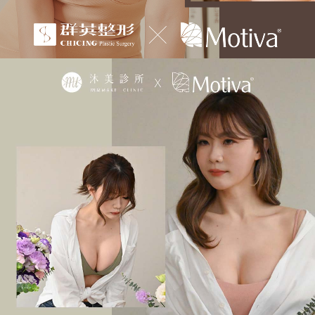
沐
美
診
所